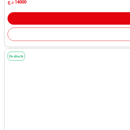
د.ج
14000
En stock