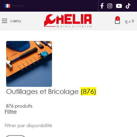
French
0
Menu
د.ج
0
Outillages et Bricolage
(876)
876 produits
Filtre
Filtrer par disponibilité