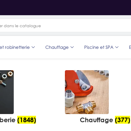
et robinetterie
Chauffage
Piscine et SPA
E
berie
(1848)
Chauffage
(377)