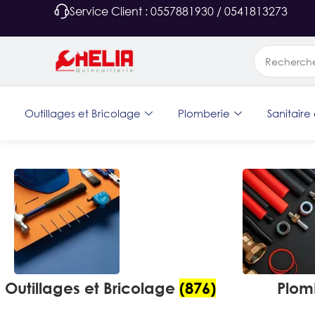
Service Client : 0557881930 / 0541813273
Outillages et Bricolage
Plomberie
Sanitaire 
Outillages et Bricolage
(876)
Plom