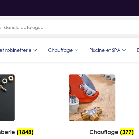
et robinetterie
Chauffage
Piscine et SPA
E
mberie
(1848)
Chauffage
(377)