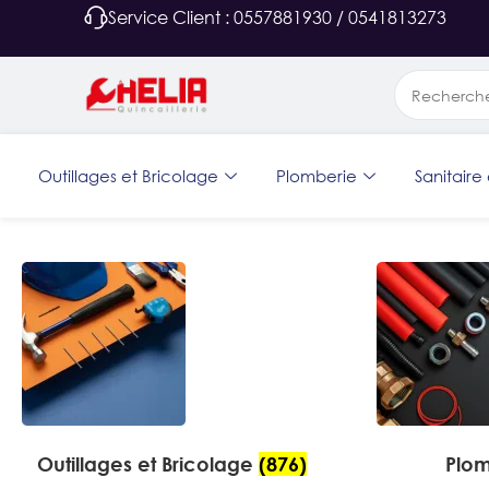
Service Client : 0557881930 / 0541813273
Outillages et Bricolage
Plomberie
Sanitaire 
Outillages et Bricolage
(876)
Plo