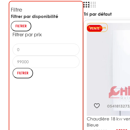
Filtre
Filtrer par disponibilité
FILTRER
Promotion
VENTE
Filtrer par prix
FILTRER
Chaudière 18 kw ve
Bleue