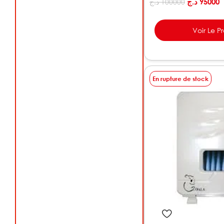
د.ج
95000
د.ج
100000
Voir Le P
En rupture de stock