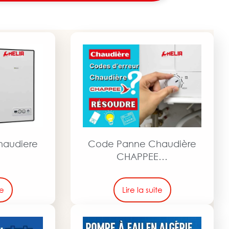
haudiere
Code Panne Chaudière
a
CHAPPEE…
te
Lire la suite