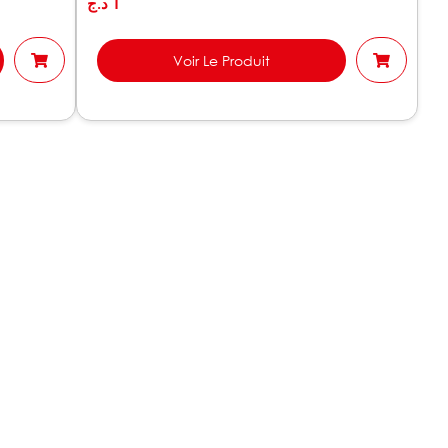
د.ج
1
Voir Le Produit