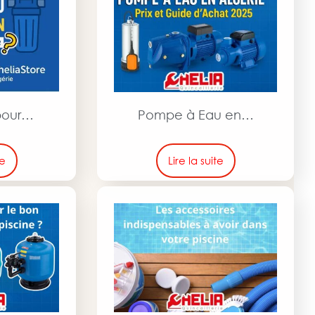
 pour…
Pompe à Eau en…
te
Lire la suite