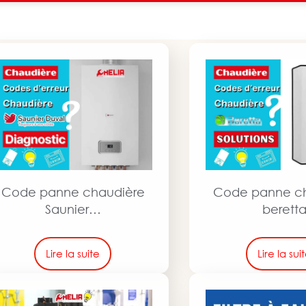
Code panne chaudière
Code panne c
Saunier…
berett
Lire la suite
Lire la sui