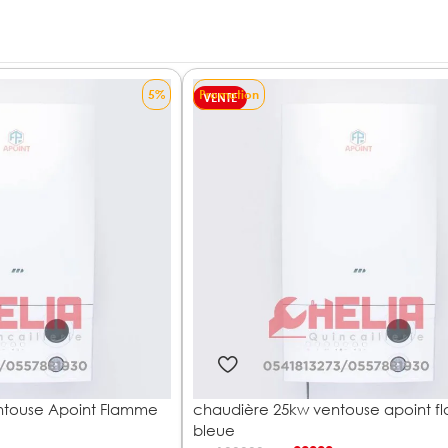
5%
Promotion
VENTE
ntouse Apoint Flamme
chaudière 25kw ventouse apoint 
bleue