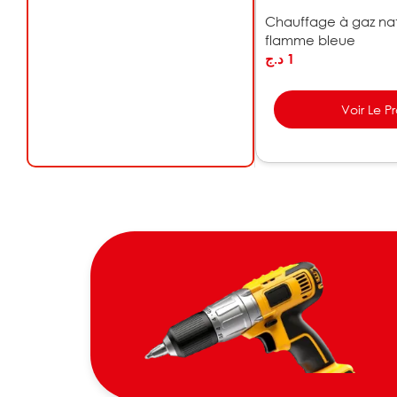
Chauffage à gaz nat
flamme bleue
د.ج
1
Voir Le P