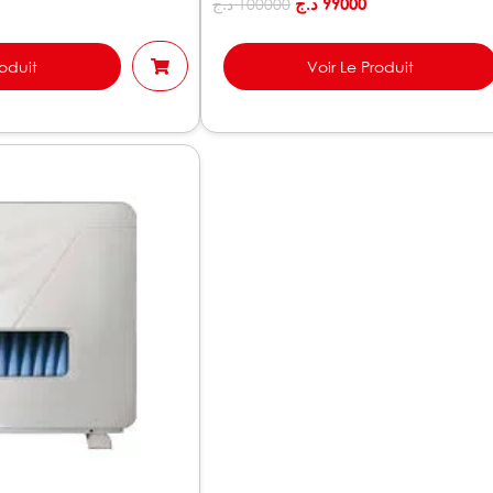
د.ج
99000
د.ج
100000
roduit
Voir Le Produit