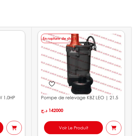
En rupture de stock
W 1.0HP
Pompe de relevage KBZ LEO | 21.5
د.ج
142000
Voir Le Produit