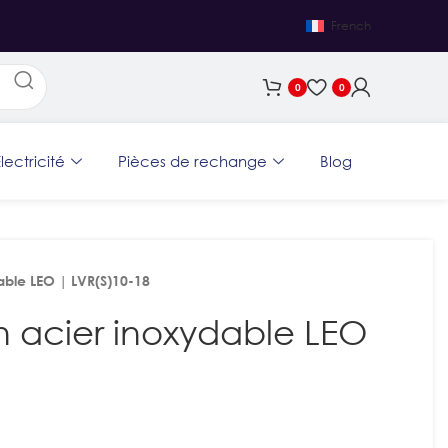
French
0
0
lectricité
Pièces de rechange
Blog
able LEO | LVR(S)10-18
n acier inoxydable LEO