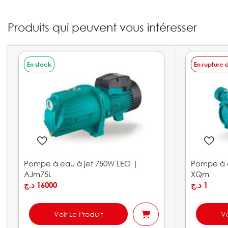
Produits qui peuvent vous intéresser
En stock
En rupture 
Pompe à eau à jet 750W LEO |
Pompe à 
AJm75L
XQm
د.ج
16000
د.ج
1
Voir Le Produit
Vo