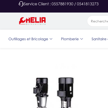
Service Client : 0557881930 / 0541813273
Outillages et Bricolage
Plomberie
Sanitaire 