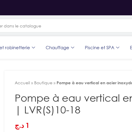
et robinetterie
Chauffage
Piscine et SPA
E
Accueil
»
Boutique
»
Pompe à eau vertical en acier inoxyd
Pompe à eau vertical e
| LVR(S)10-18
د.ج
1