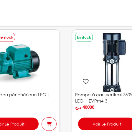
de stock
En stock
eau périphérique LEO |
Pompe à eau vertical 750
LEO | EVPm4-3
د.ج
40000
ir Le Produit
Voir Le Produit