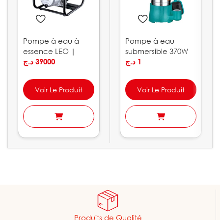
Pompe à eau à
Pompe à eau
essence LEO |
submersible 370W
LGP30-C
د.ج
39000
5M LEO | SPm37
د.ج
1
Voir Le Produit
Voir Le Produit
Produits de Qualité