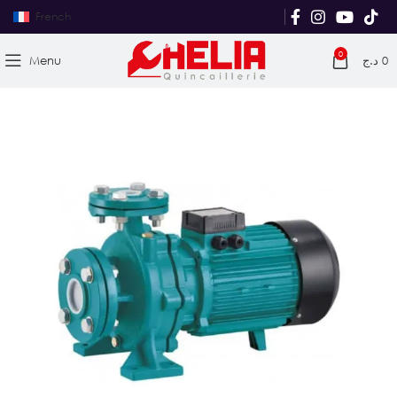
French
0
Menu
د.ج
0