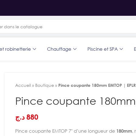
et robinetterie
Chauffage
Piscine et SPA
E
Accueil
»
Boutique
»
Pince coupante 180mm EMTOP | EPLR
Pince coupante 180mm
د.ج
880
Pince coupante EMTOP 7″ d’une longueur de
180mm
,