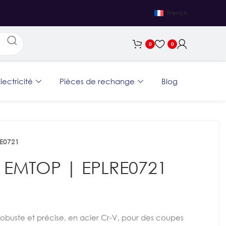
French
0
0
lectricité
Pièces de rechange
Blog
E0721
 EMTOP | EPLRE0721
 robuste et précise, en acier Cr-V, pour des coupes