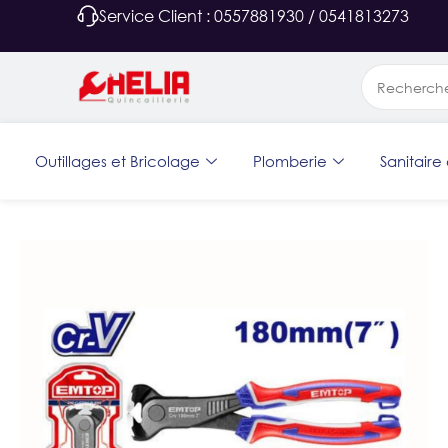
Service Client : 0557881930 / 0541813273
Outillages et Bricolage
Plomberie
Sanitaire 