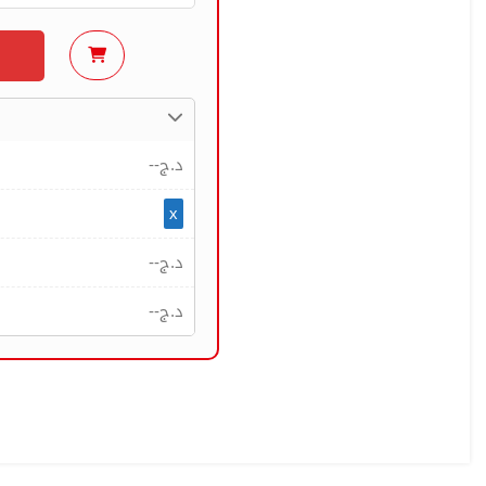
--
د.ج
x
--
د.ج
--
د.ج