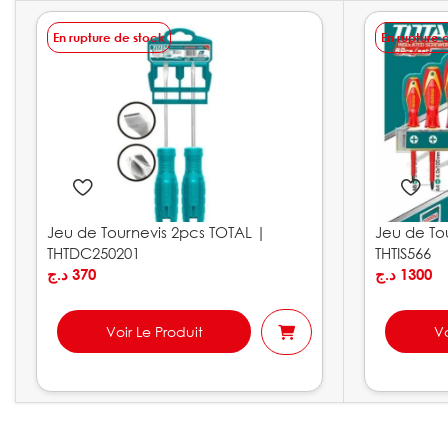
En rupture de stock
En rupture 
Jeu de Tournevis 2pcs TOTAL |
Jeu de Tou
THTDC250201
THTIS566
د.ج
370
د.ج
1300
Voir Le Produit
Vo