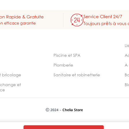
Service Client 24/7
son Rapide & Gratuite
on efficace garantie
Toujours prêts à vous 
Li
Piscine et SPA
A
Plomberie
A
t bricolage
Sanitaire et robinetterie
B
echange et
Bl
ce
2024 –
Chelia Store