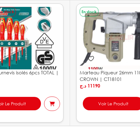
de stock
En stock
rnevis isolés 6pcs TOTAL |
Marteau Piqueur 26mm 1
CROWN | CT18101
د.ج
11190
ir Le Produit
Voir Le Produit