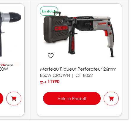
En stock
100W
Marteau Piqueur Perforateur 26mm
850W CROWN | CT18032
د.ج
11990
Voir Le Produit