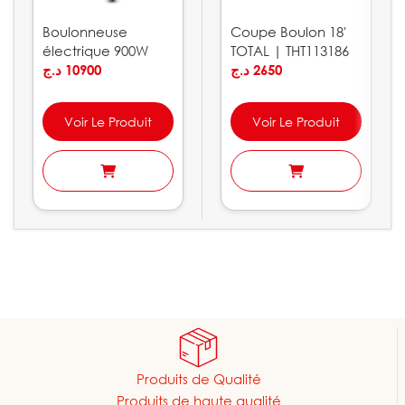
Boulonneuse
Coupe Boulon 18′
électrique 900W
TOTAL | THT113186
320Nm CROWN |
د.ج
10900
د.ج
2650
CT12018
Voir Le Produit
Voir Le Produit
Produits de Qualité
Produits de haute qualité