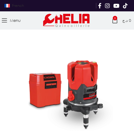
French
0
Menu
د.ج
0