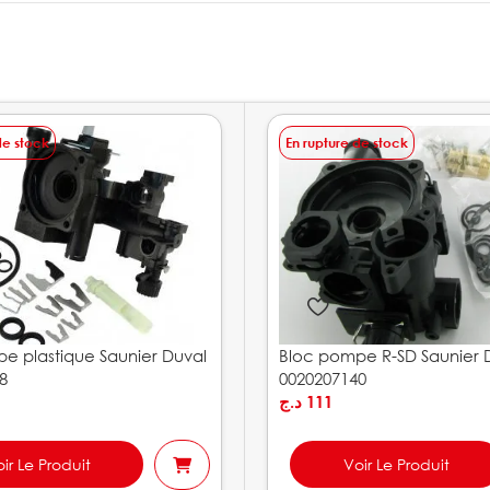
de stock
En rupture de stock
e plastique Saunier Duval
Bloc pompe R-SD Saunier 
8
0020207140
د.ج
111
ir Le Produit
Voir Le Produit