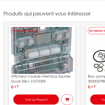
Produits qui peuvent vous intéresser
En rupture de stock
En rupture 
Afficheur Module interface Saunier
Bloc pomp
Duval 35kw S1072300
002003798
د.ج
1
د.ج
1
Voir Le Produit
Vo