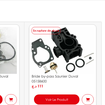
En rupture de stock
Duval
Bride by-pass Saunier Duval
05158600
د.ج
111
Voir Le Produit