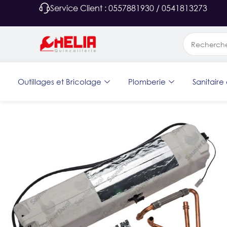
Service Client : 0557881930 / 0541813273
Outillages et Bricolage
Plomberie
Sanitaire 