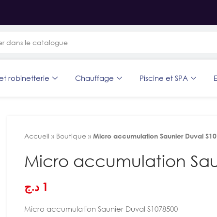
et robinetterie
Chauffage
Piscine et SPA
E
Accueil
»
Boutique
»
Micro accumulation Saunier Duval S1
Micro accumulation Sau
د.ج
1
Micro accumulation Saunier Duval S1078500