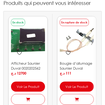
Produits qui peuvent vous intéresser
En stock
En rupture de stock
Afficheur Saunier
Bougie d’allumage
Duval 0020202562
Saunier Duval
د.ج
12700
S1003800
د.ج
111
Voir Le Produit
Voir Le Produit