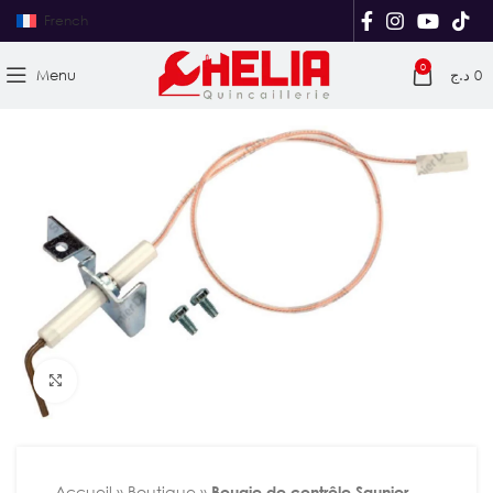
French
0
Menu
د.ج
0
Agrandir
Accueil
»
Boutique
»
Bougie de contrôle Saunier