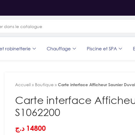
et robinetterie
Chauffage
Piscine et SPA
E
Accueil
»
Boutique
»
Carte interface Afficheur Saunier Duv
Carte interface Affiche
S1062200
د.ج
14800