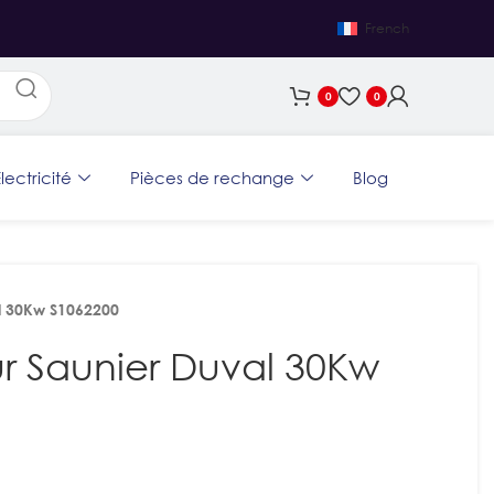
French
0
0
lectricité
Pièces de rechange
Blog
al 30Kw S1062200
ur Saunier Duval 30Kw