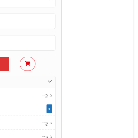
--
د.ج
x
--
د.ج
--
د.ج