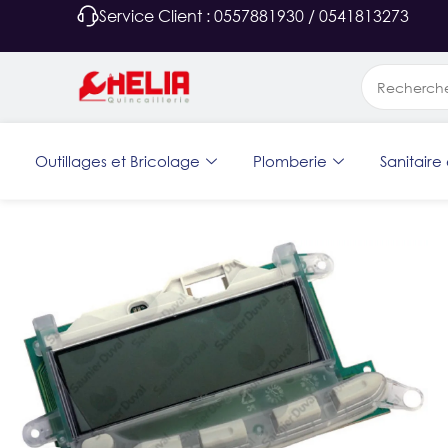
Service Client : 0557881930 / 0541813273
Outillages et Bricolage
Plomberie
Sanitaire 