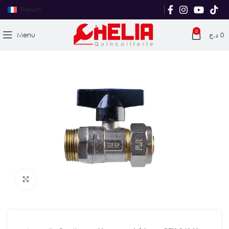
French
0
Menu
د.ج
0
Agrandir