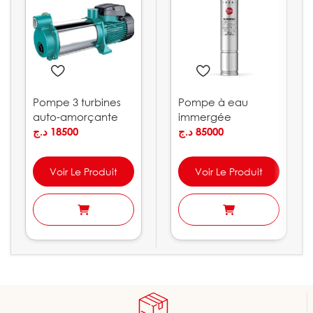
Pompe 3 turbines
Pompe à eau
auto-amorçante
immergée
LEO | ACSm100S
د.ج
18500
PEDROLLO
د.ج
85000
Voir Le Produit
Voir Le Produit