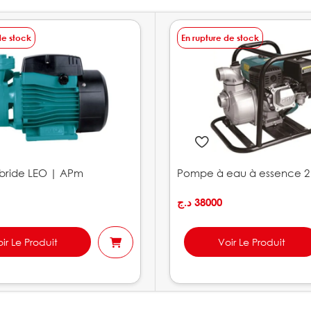
de stock
En rupture de stock
bride LEO | APm
Pompe à eau à essence 2
د.ج
38000
ir Le Produit
Voir Le Produit