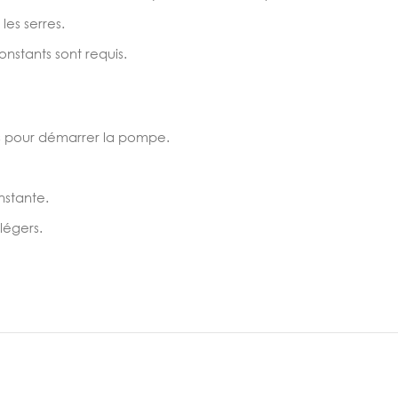
les serres.
onstants sont requis.
lles pour démarrer la pompe.
nstante.
légers.