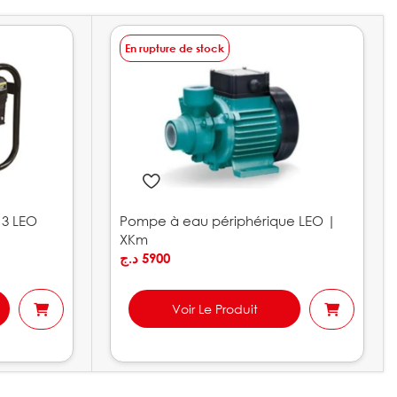
En rupture de stock
 3 LEO
Pompe à eau périphérique LEO |
XKm
د.ج
5900
Voir Le Produit