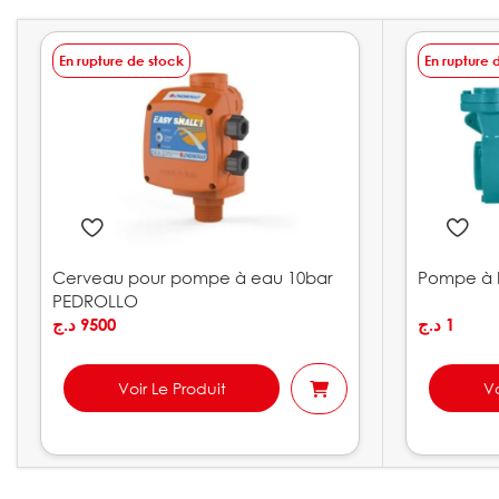
En rupture de stock
En rupture 
Cerveau pour pompe à eau 10bar
Pompe à 
PEDROLLO
د.ج
9500
د.ج
1
Voir Le Produit
Vo