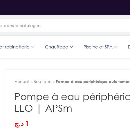
et robinetterie
Chauffage
Piscine et SPA
E
Accueil
»
Boutique
»
Pompe à eau périphérique auto-amor
Pompe à eau périphéri
LEO | APSm
د.ج
1