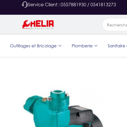
Service Client : 0557881930 / 0541813273
Outillages et Bricolage
Plomberie
Sanitaire 