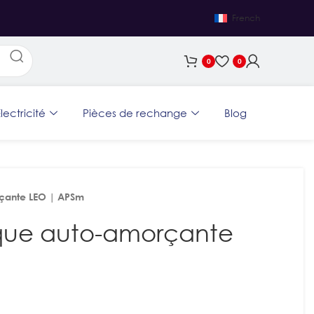
French
0
0
lectricité
Pièces de rechange
Blog
çante LEO | APSm
que auto-amorçante