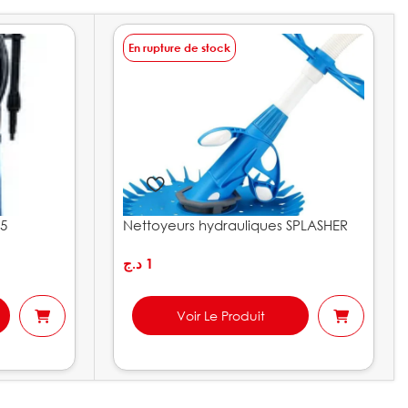
En rupture de stock
5
Nettoyeurs hydrauliques SPLASHER
د.ج
1
Voir Le Produit