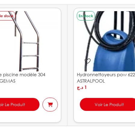
de stock
En stock
de piscine modèle 304
Hydronnettoyeurs pow 622
e GEMAS
ASTRALPOOL
د.ج
1
ir Le Produit
Voir Le Produit