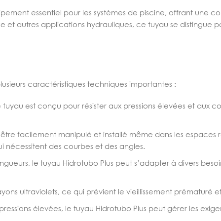
pement essentiel pour les systèmes de piscine, offrant une combi
sage et autres applications hydrauliques, ce tuyau se distingue
lusieurs caractéristiques techniques importantes :
 tuyau est conçu pour résister aux pressions élevées et aux con
être facilement manipulé et installé même dans les espaces res
 qui nécessitent des courbes et des angles.
 longueurs, le tuyau Hidrotubo Plus peut s’adapter à divers bes
rayons ultraviolets, ce qui prévient le vieillissement prématuré e
essions élevées, le tuyau Hidrotubo Plus peut gérer les exigen