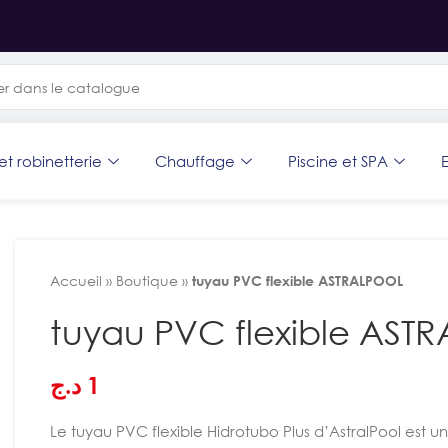
et robinetterie
Chauffage
Piscine et SPA
E
Accueil
»
Boutique
»
tuyau PVC flexible ASTRALPOOL
tuyau PVC flexible AST
د.ج
1
Le tuyau PVC flexible Hidrotubo Plus d’AstralPool est un