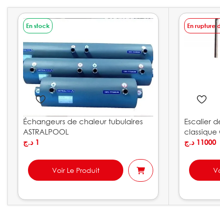
En stock
En rupture 
Échangeurs de chaleur tubulaires
Escalier 
ASTRALPOOL
classiqu
د.ج
1
د.ج
11000
Voir Le Produit
Vo