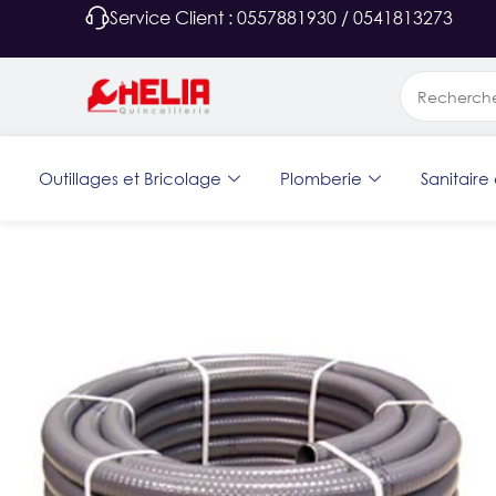
Service Client : 0557881930 / 0541813273
Outillages et Bricolage
Plomberie
Sanitaire 