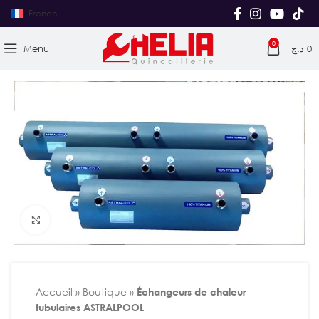
French
0
Menu
د.ج
0
Agrandir
Accueil
»
Boutique
»
Échangeurs de chaleur
tubulaires ASTRALPOOL