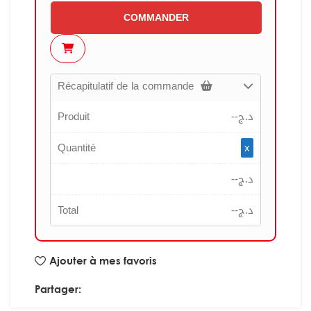
COMMANDER
Récapitulatif de la commande
Produit
--
د.ج
Quantité
x
--
د.ج
Total
--
د.ج
Ajouter à mes favoris
Partager: