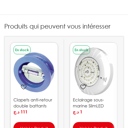
Produits qui peuvent vous intéresser
En stock
En stock
Clapets anti-retour
Eclairage sous-
double battants
marine SlimLED
ASTRALPOOL
د.ج
111
GEMAS
د.ج
1