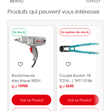
BRAND
STANLEY
Produits qui peuvent vous intéresser
En stock
En rupture de stock
E
Boulonneuse
Coupe Boulon 18′
J
électrique 900W
TOTAL | THT113186
T
320Nm CROWN |
د.ج
10900
د.ج
2650
.ج
CT12018
Voir Le Produit
Voir Le Produit