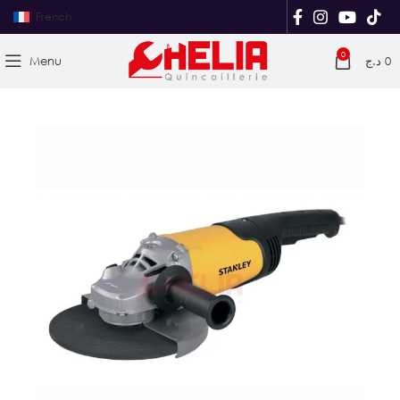
French
0
Menu
د.ج
0