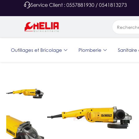
Service Client : 0557881930 / 0541813273
Outillages et Bricolage
Plomberie
Sanitaire 