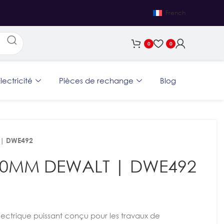
French
0
0
lectricité
Pièces de rechange
Blog
 | DWE492
30MM DEWALT | DWE492
électrique puissant conçu pour les travaux de