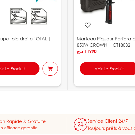
upe tole droite TOTAL |
Marteau Piqueur Perforat
850W CROWN | CT18032
د.ج
11990
ir Le Produit
Voir Le Produit
Service Client 24/7
son Rapide & Gratuite
on efficace garantie
Toujours prêts à vous 