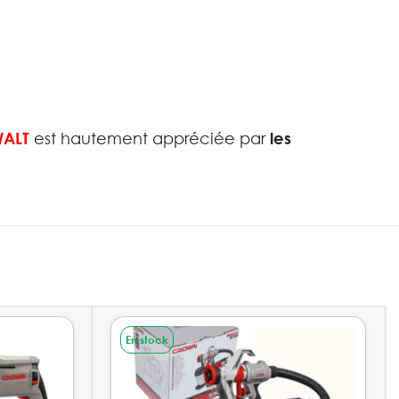
WALT
est hautement appréciée par
les
En stock