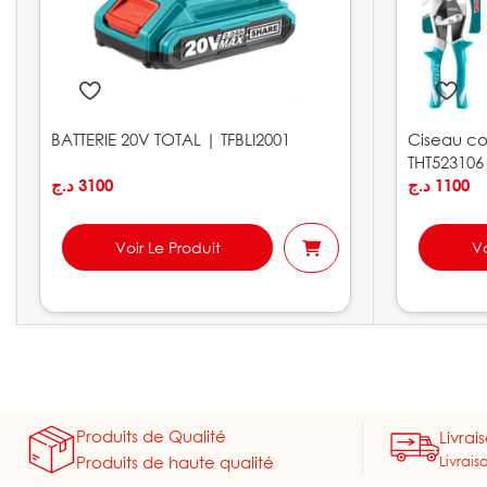
BATTERIE 20V TOTAL | TFBLI2001
Ciseau co
THT523106
د.ج
3100
د.ج
1100
Voir Le Produit
Vo
Produits de Qualité
Livrai
Livrais
Produits de haute qualité