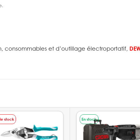
e.
in, consommables et d’outillage électroportatif,
DE
de stock
En stock