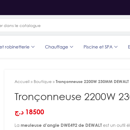
et robinetterie
Chauffage
Piscine et SPA
E
Accueil
»
Boutique
»
Tronçonneuse 2200W 230MM DEWALT
Tronçonneuse 2200W 2
د.ج
18500
La
meuleuse d’angle DWE492 de DEWALT
est un outil 