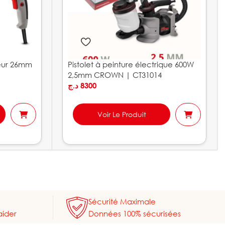
eur 26mm
Pistolet à peinture électrique 600W
2,5mm CROWN | CT31014
د.ج
8300
Voir Le Produit
Sécurité Maximale
aider
Données 100% sécurisées