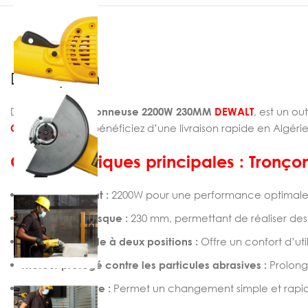
Description
Découvrez
Tronçonneuse 2200W 230MM
DEWALT
, est un o
CHELIASTORE
et bénéficiez d’une livraison rapide en Algérie
Caractéristiques principales : Tro
Moteur puissant :
2200W pour une performance optimale da
Diamètre du disque :
230 mm, permettant de réaliser des
Poignée latérale à deux positions :
Offre un confort d’uti
Moteur protégé contre les particules abrasives :
Prolonge
Blocage d’arbre :
Permet
un changement simple et rapid