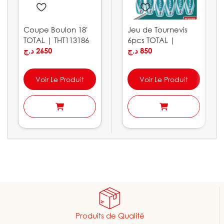
Coupe Boulon 18′
Jeu de Tournevis
TOTAL | THT113186
6pcs TOTAL |
د.ج
2650
THT250606
د.ج
850
Voir Le Produit
Voir Le Produit
Produits de Qualité