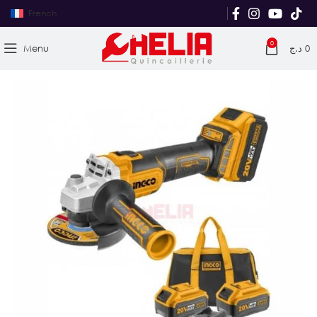
French
0
Menu
د.ج
0