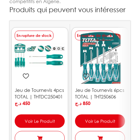
compétitifs en Algérie.
Produits qui peuvent vous intéresser
En rupture de stock
En rupture de stock
E
Jeu de Tournevis 4pcs
Jeu de Tournevis 6pcs
N
TOTAL | THTDC250401
TOTAL | THT250606
1
د.ج
450
د.ج
850
T
.ج
Voir Le Produit
Voir Le Produit