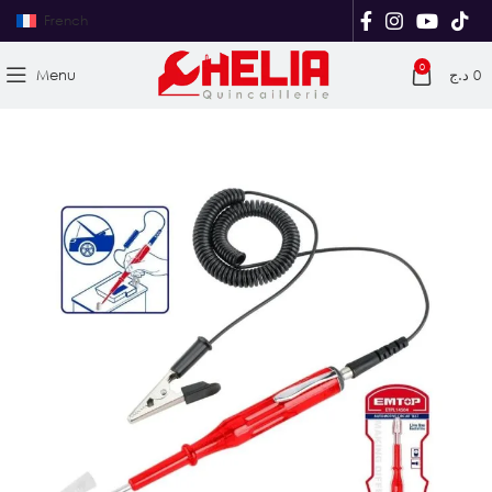
French
0
Menu
د.ج
0