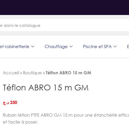
et robinetterie
Chauffage
Piscine et SPA
E
Accueil
»
Boutique
»
Téflon ABRO 15 m GM
Téflon ABRO 15 m GM
د.ج
230
Ruban téflon PTFE ABRO GM 15 m pour une étanchéité effica
et facile à poser.