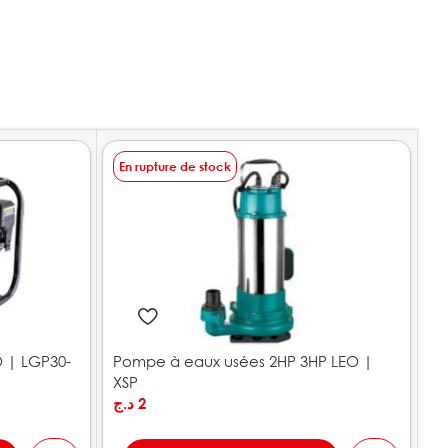
En rupture de stock
E
 | LGP30-
Pompe à eaux usées 2HP 3HP LEO |
P
XSP
د.ج
2
.ج