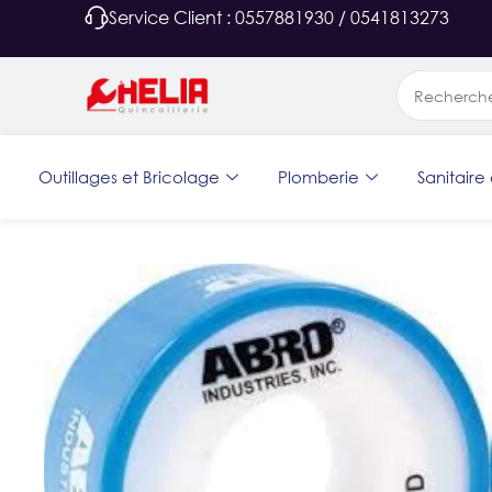
Service Client : 0557881930 / 0541813273
Outillages et Bricolage
Plomberie
Sanitaire 