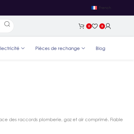
French
0
0
lectricité
Pièces de rechange
Blog
ce des raccords plomberie, gaz et air comprimé. Fiable