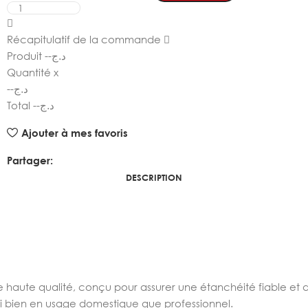
Récapitulatif de la commande
Produit
--
د.ج
Quantité
x
--
د.ج
Total
--
د.ج
Ajouter à mes favoris
Partager:
DESCRIPTION
haute qualité, conçu pour assurer une étanchéité fiable et dura
ssi bien en usage domestique que professionnel.