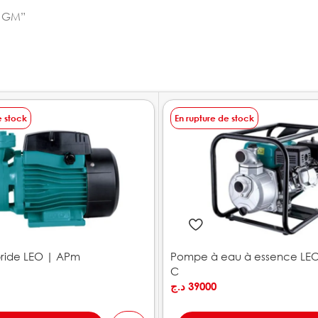
m GM”
e stock
En rupture de stock
ride LEO | APm
Pompe à eau à essence LEO
C
د.ج
39000