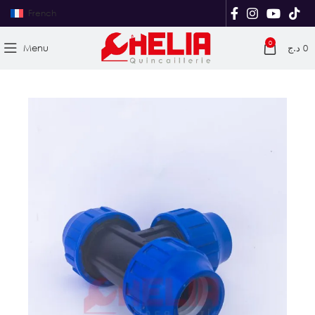
French
0
Menu
د.ج
0