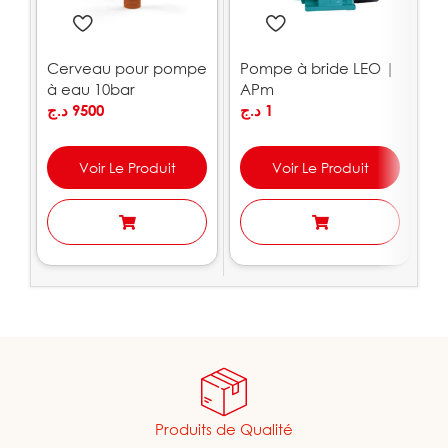
Cerveau pour pompe
Pompe à bride LEO |
P
à eau 10bar
APm
7
PEDROLLO
د.ج
9500
د.ج
1
.ج
Voir Le Produit
Voir Le Produit
Produits de Qualité