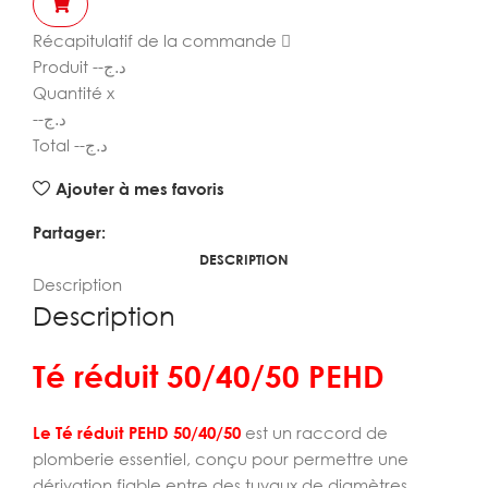
Récapitulatif de la commande
Produit
--
د.ج
Quantité
x
--
د.ج
Total
--
د.ج
Ajouter à mes favoris
Partager:
DESCRIPTION
Description
Description
Té réduit 50/40/50 PEHD
Le Té réduit PEHD 50/40/50
est un raccord de
plomberie essentiel, conçu pour permettre une
dérivation fiable entre des tuyaux de diamètres