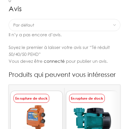
0
Avis
Il n’y a pas encore d’avis.
Soyez le premier à laisser votre avis sur “Té réduit
50/40/50 PEHD”
Vous devez être
connecté
pour publier un avis.
Produits qui peuvent vous intéresser
En rupture de stock
En rupture de stock
E