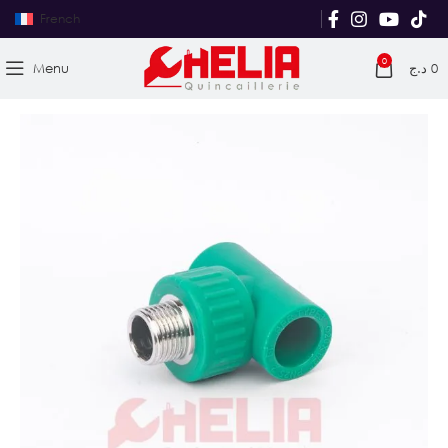
French
0
Menu
د.ج
0