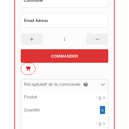
COMMANDER
Récapitulatif de la commande
Produit
--
د.ج
Quantité
x
--
د.ج