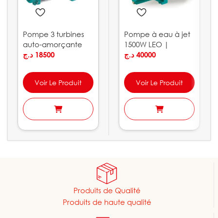
Pompe 3 turbines
Pompe à eau à jet
auto-amorçante
1500W LEO |
LEO | ACSm100S
د.ج
18500
AJm150L
د.ج
40000
Voir Le Produit
Voir Le Produit
Produits de Qualité
Produits de haute qualité