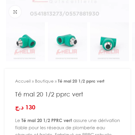
Agrandir
Accueil
»
Boutique
»
Té mal 20 1/2 pprc vert
Té mal 20 1/2 pprc vert
د.ج
130
Le
Té mal 20 1/2 PPRC vert
assure une dérivation
fiable pour les réseaux de plomberie eau
chaude et froide. Fabriqué en PPRC robuste,