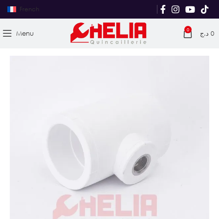
French
0
Menu
د.ج
0