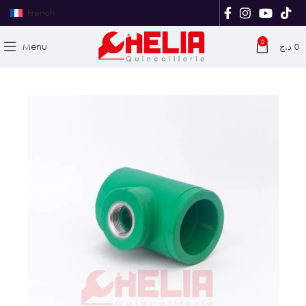
French
0
Menu
د.ج
0