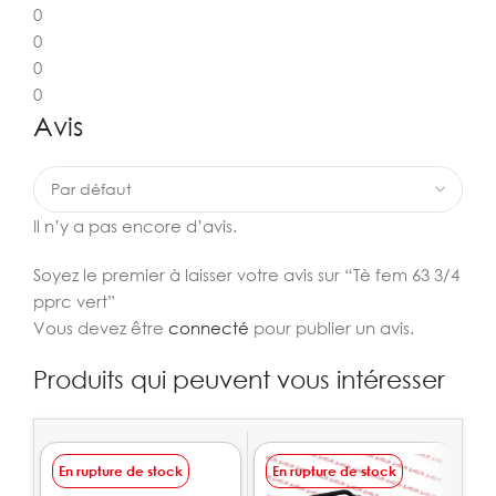
0
0
0
0
Avis
Il n’y a pas encore d’avis.
Soyez le premier à laisser votre avis sur “Tè fem 63 3/4
pprc vert”
Vous devez être
connecté
pour publier un avis.
Produits qui peuvent vous intéresser
En rupture de stock
En rupture de stock
E