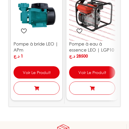
Pompe à bride LEO |
Pompe à eau à
P
APm
essence LEO | LGP10
1
د.ج
1
د.ج
28500
.ج
Voir Le Produit
Voir Le Produit