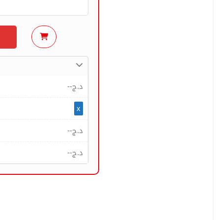
--
د.ج
x
--
د.ج
--
د.ج