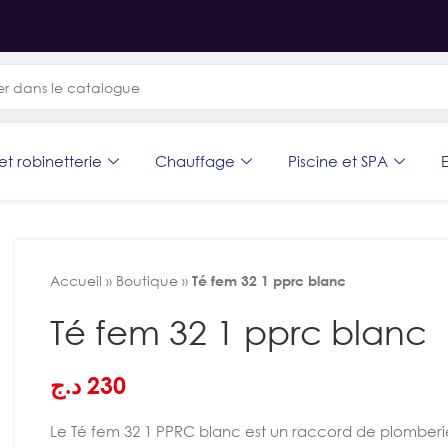
et robinetterie
Chauffage
Piscine et SPA
E
Accueil
»
Boutique
»
Té fem 32 1 pprc blanc
Té fem 32 1 pprc blanc
د.ج
230
Le Té fem 32 1 PPRC blanc est un raccord de plomberie