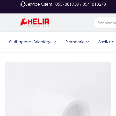
Service Client : 0557881930 / 0541813273
Outillages et Bricolage
Plomberie
Sanitaire 