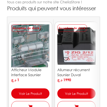
tous ces produits sur notre site CheliaStore !
Produits qui peuvent vous intéresser
En rupture de stock
En rupture de stock
E
Afficheur Module
Allumeur récurrent
B
interface Saunier
Saunier Duval
S
Duval 35kw S1072300
د.ج
1
S5742700
د.ج
1990
S
.ج
Voir Le Produit
Voir Le Produit