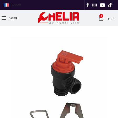
French
0
Menu
د.ج
0