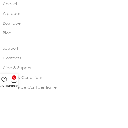
Accueil
A propos
Boutique
Blog
Support
Contacts
Aide & Support
Termes & Conditions
0
es favoris
Panier
Politique de Confidentialité
2024 –
Chelia Store