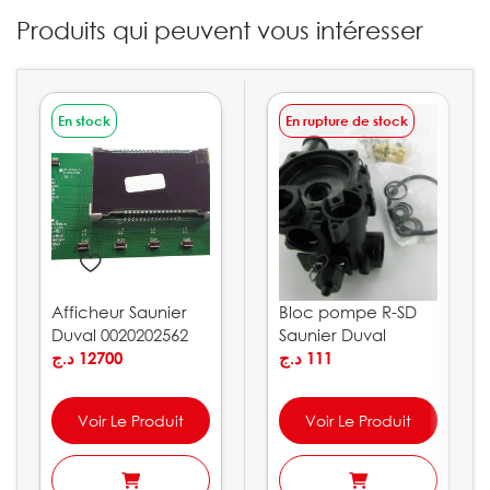
Produits qui peuvent vous intéresser
En stock
En rupture de stock
Afficheur Saunier
Bloc pompe R-SD
Duval 0020202562
Saunier Duval
د.ج
12700
0020207140
د.ج
111
Voir Le Produit
Voir Le Produit