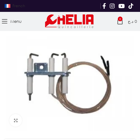
French
0
Menu
د.ج
0
Agrandir