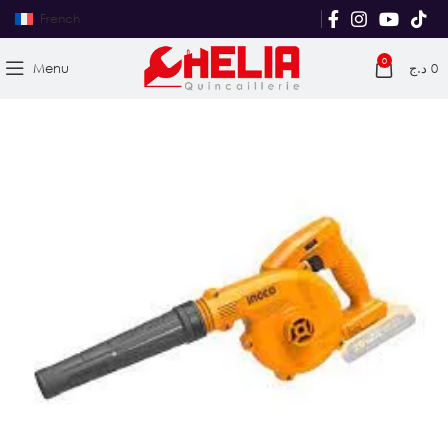
French
0
Menu
د.ج
0