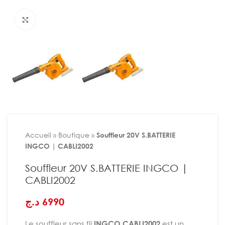
Agrandir
Accueil
»
Boutique
»
Souffleur 20V S.BATTERIE
INGCO | CABLI2002
Souffleur 20V S.BATTERIE INGCO |
CABLI2002
د.ج
6990
Le souffleur sans fil
INGCO CABLI2002
est un