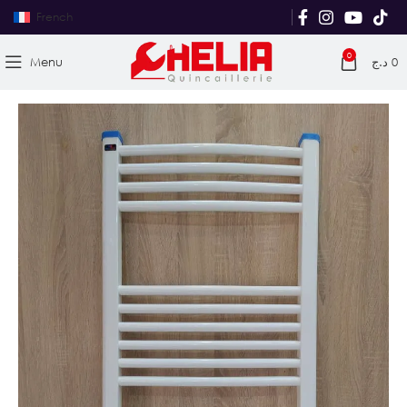
French
0
Menu
د.ج
0