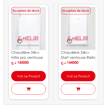
En rupture de stock
En rupture de stock
Chaudière 24kw
Chaudière 24kw
initia pro ventouse
Start ventouse Riello
Chappée
د.ج
150000
د.ج
144000
Voir Le Produit
Voir Le Produit