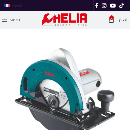
French
0
Menu
د.ج
0