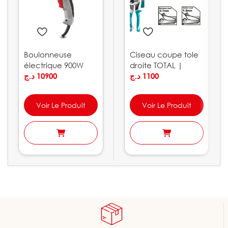
Boulonneuse
Ciseau coupe tole
électrique 900W
droite TOTAL |
320Nm CROWN |
د.ج
10900
THT523106
د.ج
1100
CT12018
Voir Le Produit
Voir Le Produit