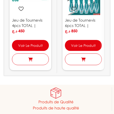
Jeu de Tournevis
Jeu de Tournevis
4pcs TOTAL |
6pcs TOTAL |
THTDC250401
د.ج
450
THT250606
د.ج
850
Voir Le Produit
Voir Le Produit
Produits de Qualité
Produits de haute qualité