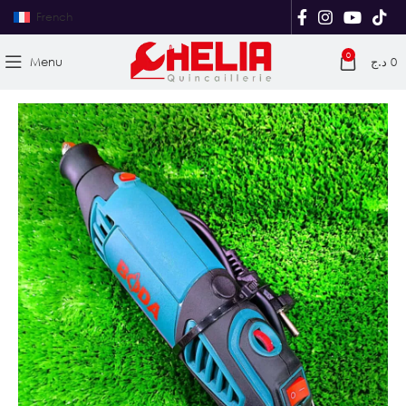
French
0
Menu
د.ج
0