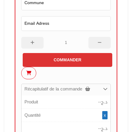
COMMANDER
Récapitulatif de la commande
Produit
--
د.ج
Quantité
x
--
د.ج