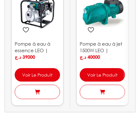
Pompe à eau à
Pompe à eau à jet
essence LEO |
1500W LEO |
LGP30-C
د.ج
39000
AJm150L
د.ج
40000
Voir Le Produit
Voir Le Produit