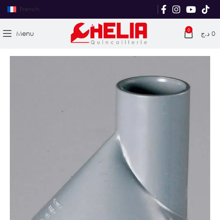
French
0
Menu
د.ج
0