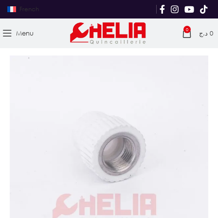
French
0
Menu
د.ج
0