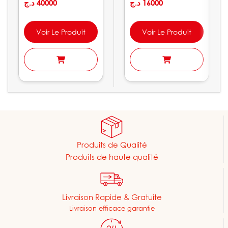
AJm150L
د.ج
40000
د.ج
16000
Voir Le Produit
Voir Le Produit
Produits de Qualité
Produits de haute qualité
Livraison Rapide & Gratuite
Livraison efficace garantie