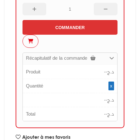
COMMANDER
Récapitulatif de la commande
Produit
--
د.ج
Quantité
x
--
د.ج
Total
--
د.ج
Ajouter à mes favoris