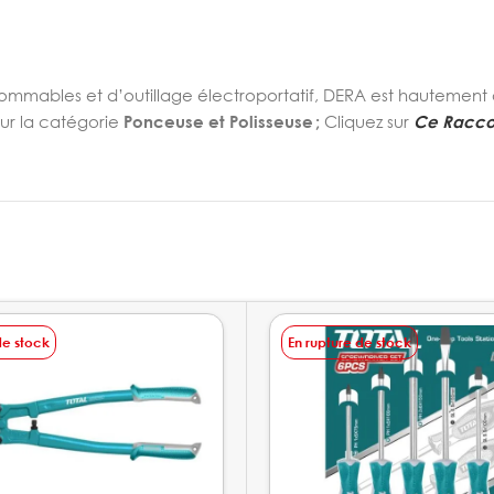
onsommables et d’outillage électroportatif, DERA est hautemen
sur la catégorie
Ponceuse et Polisseuse ;
Cliquez sur
Ce Racco
de stock
En rupture de stock