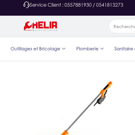
Service Client : 0557881930 / 0541813273
Outillages et Bricolage
Plomberie
Sanitaire 