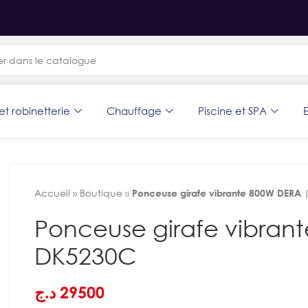
et robinetterie
Chauffage
Piscine et SPA
E
Accueil
»
Boutique
»
Ponceuse girafe vibrante 800W DERA
Ponceuse girafe vibran
DK5230C
د.ج
29500