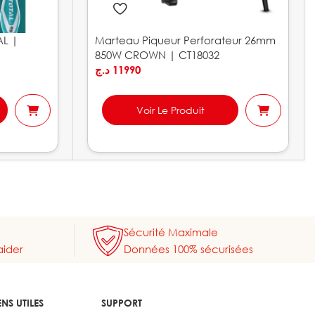
AL |
Marteau Piqueur Perforateur 26mm
850W CROWN | CT18032
د.ج
11990
Voir Le Produit
Sécurité Maximale
aider
Données 100% sécurisées
ENS UTILES
SUPPORT