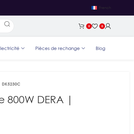
French
0
0
lectricité
Pièces de rechange
Blog
 | DK5230C
te 800W DERA |