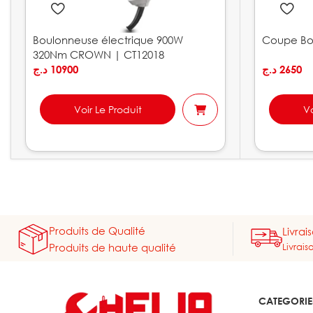
Boulonneuse électrique 900W
Coupe Bou
320Nm CROWN | CT12018
د.ج
10900
د.ج
2650
Voir Le Produit
Vo
Produits de Qualité
Livrai
Livrais
Produits de haute qualité
CATEGORIE