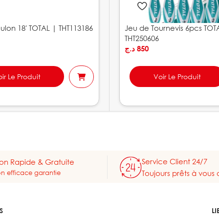
lon 18′ TOTAL | THT113186
Jeu de Tournevis 6pcs TOT
THT250606
د.ج
850
ir Le Produit
Voir Le Produit
Service Client 24/7
son Rapide & Gratuite
on efficace garantie
Toujours prêts à vous 
S
LI