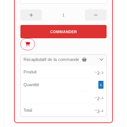
COMMANDER
Récapitulatif de la commande
Produit
--
د.ج
Quantité
x
--
د.ج
Total
--
د.ج