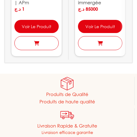
| APm
immergée
د.ج
1
PEDROLLO
د.ج
85000
Voir Le Produit
Voir Le Produit
Produits de Qualité
Produits de haute qualité
Livraison Rapide & Gratuite
Livraison efficace garantie