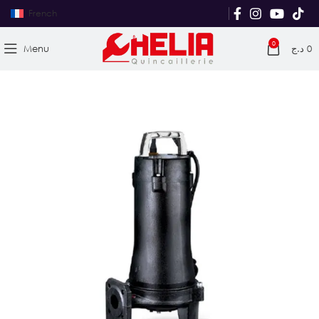
French
0
Menu
د.ج
0