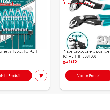
de stock
En rupture de stock
urnevis 18pcs TOTAL |
Pince crocodille à pomp
TOTAL | THTJ381006
د.ج
1690
ir Le Produit
Voir Le Produit