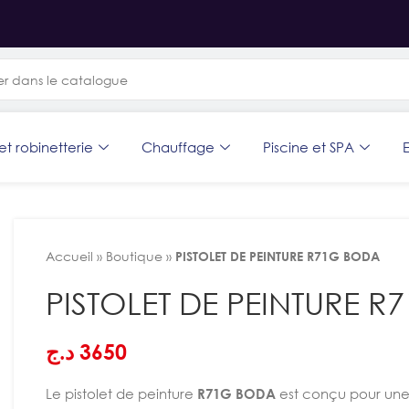
et robinetterie
Chauffage
Piscine et SPA
E
Accueil
»
Boutique
»
PISTOLET DE PEINTURE R71G BODA
PISTOLET DE PEINTURE 
د.ج
3650
Le pistolet de peinture
R71G
BODA
est conçu pour une a