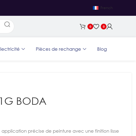
French
0
0
lectricité
Pièces de rechange
Blog
R71G BODA
pplication précise de peinture avec une finition lisse