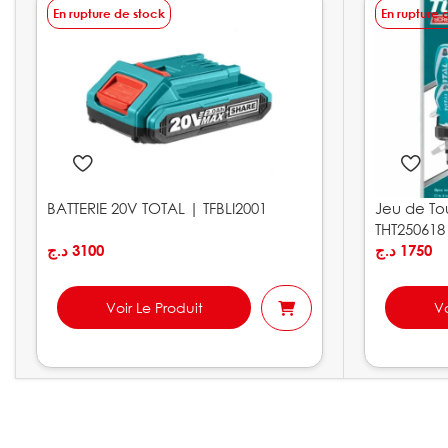
En rupture de stock
En rupture 
BATTERIE 20V TOTAL | TFBLI2001
Jeu de To
THT250618
د.ج
3100
د.ج
1750
Voir Le Produit
Vo