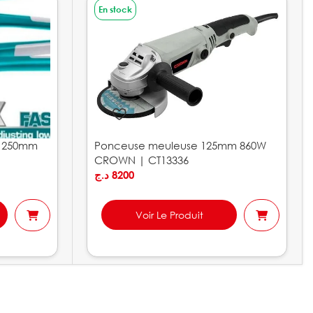
En stock
e 250mm
Ponceuse meuleuse 125mm 860W
CROWN | CT13336
د.ج
8200
Voir Le Produit