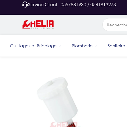
Service Client : 0557881930 / 0541813273
Outillages et Bricolage
Plomberie
Sanitaire 