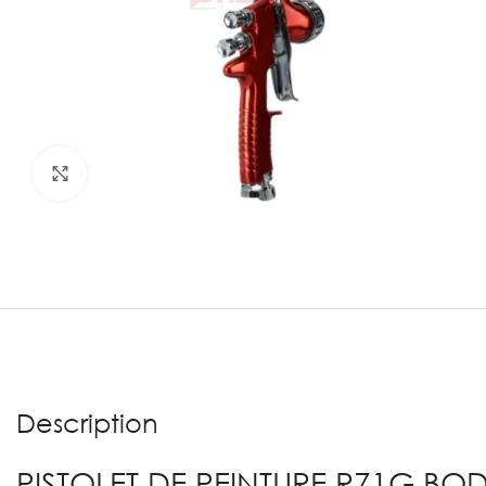
Agrandir
Description
PISTOLET DE PEINTURE R71G BO