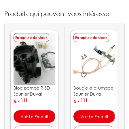
Produits qui peuvent vous intéresser
En rupture de stock
En rupture de stock
Bloc pompe R-SD
Bougie d’allumage
Saunier Duval
Saunier Duval
0020207140
د.ج
111
S1003800
د.ج
111
Voir Le Produit
Voir Le Produit