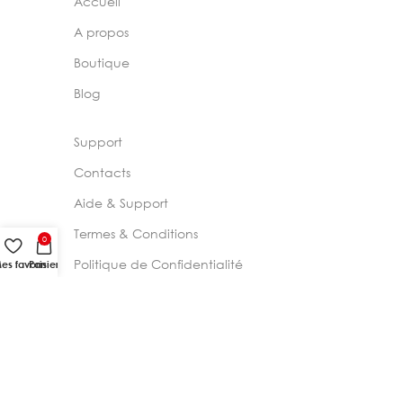
Accueil
A propos
Boutique
Blog
Support
Contacts
Aide & Support
Termes & Conditions
0
Politique de Confidentialité
es favoris
Panier
2024 –
Chelia Store