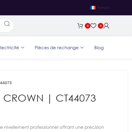
French
0
0
lectricité
Pièces de rechange
Blog
T44073
0m CROWN | CT44073
 nivellement professionnel offrant une précision