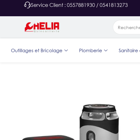
Service Client : 0557881930 / 0541813273
Outillages et Bricolage
Plomberie
Sanitaire 