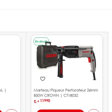
En stock
AL |
Marteau Piqueur Perforateur 26mm
850W CROWN | CT18032
د.ج
11990