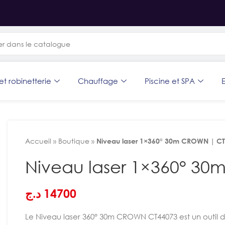
et robinetterie
Chauffage
Piscine et SPA
E
Accueil
»
Boutique
»
Niveau laser 1×360° 30m CROWN | C
Niveau laser 1×360° 3
د.ج
14700
Le Niveau laser 360° 30m CROWN CT44073 est un outil de