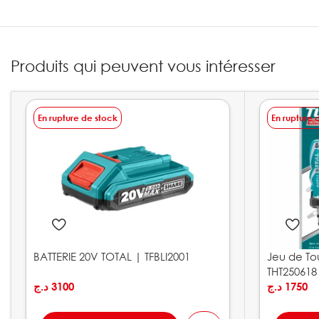
Produits qui peuvent vous intéresser
En rupture de stock
En rupture 
BATTERIE 20V TOTAL | TFBLI2001
Jeu de To
THT250618
د.ج
3100
د.ج
1750