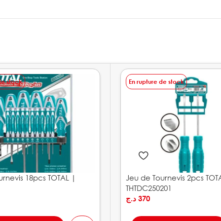
de stock
En rupture de stock
urnevis 18pcs TOTAL |
Jeu de Tournevis 2pcs TOT
THTDC250201
د.ج
370