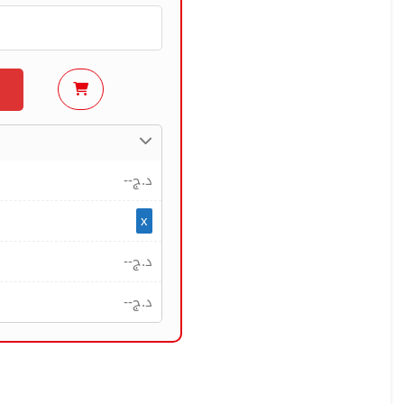
--
د.ج
x
--
د.ج
--
د.ج