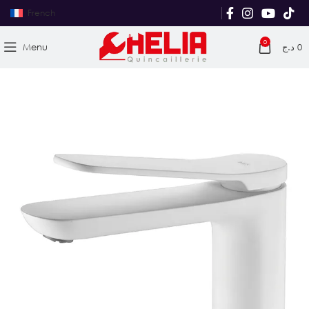
French
0
Menu
د.ج
0