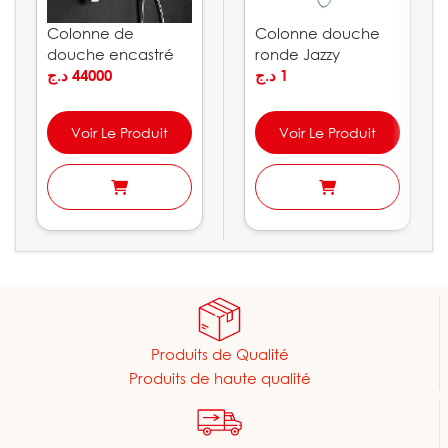
Colonne de
Colonne douche
douche encastré
ronde Jazzy
Dublin IMEX
د.ج
44000
د.ج
1
Voir Le Produit
Voir Le Produit
Produits de Qualité
Produits de haute qualité