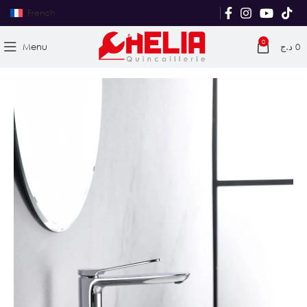
French
0
Menu
د.ج
0