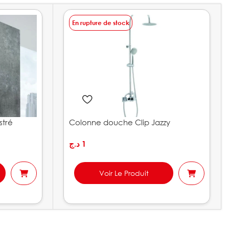
En rupture de stock
tré
Colonne douche Clip Jazzy
د.ج
1
Voir Le Produit