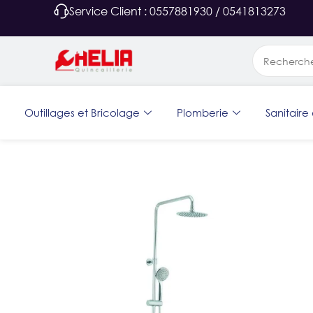
Service Client : 0557881930 / 0541813273
Outillages et Bricolage
Plomberie
Sanitaire 