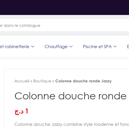
et robinetterie
Chauffage
Piscine et SPA
E
Accueil
»
Boutique
»
Colonne douche ronde Jazzy
Colonne douche ronde 
د.ج
1
Colonne douche Jazzy combine style moderne et fon