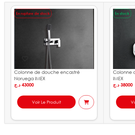
En rupture de stock
En stock
Colonne de douche encastré
Colonne 
Noruega IMEX
IMEX
د.ج
43000
د.ج
38000
Voir Le Produit
Vo