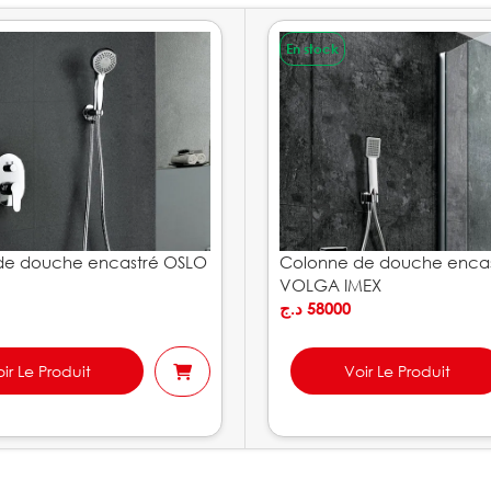
En stock
de douche encastré OSLO
Colonne de douche encas
VOLGA IMEX
د.ج
58000
ir Le Produit
Voir Le Produit