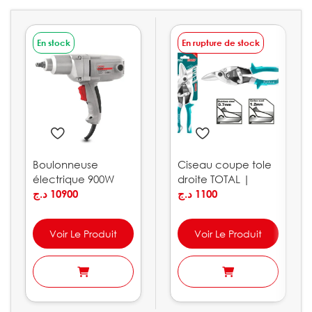
En stock
En rupture de stock
Boulonneuse
Ciseau coupe tole
électrique 900W
droite TOTAL |
320Nm CROWN |
د.ج
10900
THT523106
د.ج
1100
CT12018
Voir Le Produit
Voir Le Produit