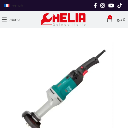
French
0
Menu
د.ج
0