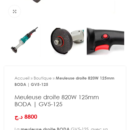
Agrandir
Accueil
»
Boutique
»
Meuleuse droite 820W 125mm
BODA | GV5-125
Meuleuse droite 820W 125mm
BODA | GV5-125
د.ج
8800
La
meuleuse droite BODA
GV5-125, avec sa