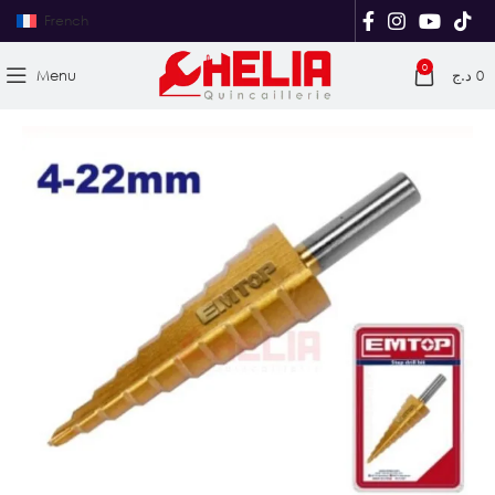
French
0
Menu
د.ج
0