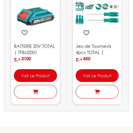
BATTERIE 20V TOTAL
Jeu de Tournevis
| TFBLI2001
4pcs TOTAL |
د.ج
3100
THTDC250401
د.ج
450
Voir Le Produit
Voir Le Produit