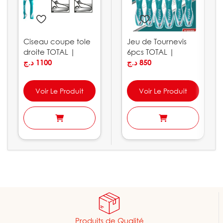
Ciseau coupe tole
Jeu de Tournevis
droite TOTAL |
6pcs TOTAL |
THT523106
د.ج
1100
THT250606
د.ج
850
Voir Le Produit
Voir Le Produit
Produits de Qualité