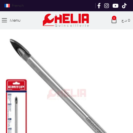
French
0
Menu
د.ج
0