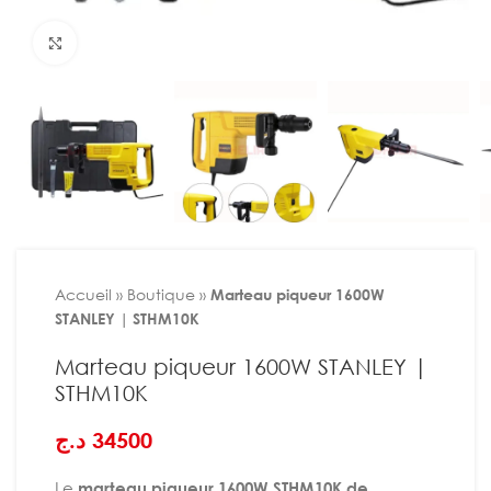
Agrandir
Accueil
»
Boutique
»
Marteau piqueur 1600W
STANLEY | STHM10K
Marteau piqueur 1600W STANLEY |
STHM10K
د.ج
34500
Le
marteau piqueur 1600W STHM10K de