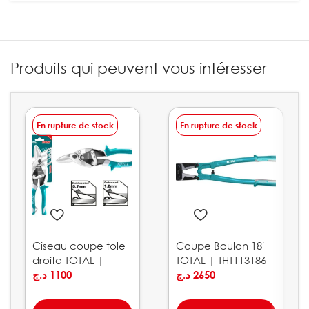
Produits qui peuvent vous intéresser
En rupture de stock
En rupture de stock
Ciseau coupe tole
Coupe Boulon 18′
droite TOTAL |
TOTAL | THT113186
THT523106
د.ج
1100
د.ج
2650