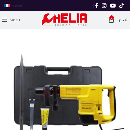
French
0
Menu
د.ج
0