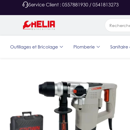
Service Client : 0557881930 / 0541813273
Outillages et Bricolage
Plomberie
Sanitaire 