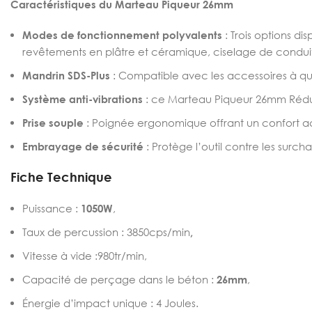
Caractéristiques du Marteau Piqueur 26mm
Modes de fonctionnement polyvalents
: Trois options d
revêtements en plâtre et céramique, ciselage de conduit
Mandrin SDS-Plus
: Compatible avec les accessoires à queu
Système anti-vibrations
: ce Marteau Piqueur 26mm Réduit l
Prise souple
: Poignée ergonomique offrant un confort ac
Embrayage de sécurité
: Protège l’outil contre les sur
Fiche Technique
Puissance :
1050W
,
Taux de percussion : 3850cps/min
,
Vitesse à vide :980tr/min,
Capacité de perçage dans le béton :
26mm
,
Énergie d’impact unique : 4 Joules.