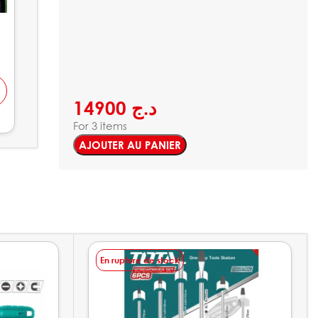
1
14900
د.ج
For 3 items
AJOUTER AU PANIER
En rupture de stock