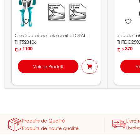
Ciseau coupe tole droite TOTAL |
Jeu de To
THT523106
THTDC250
د.ج
1100
د.ج
370
Voir Le Produit
Vo
Produits de Qualité
Livrai
Livrais
Produits de haute qualité