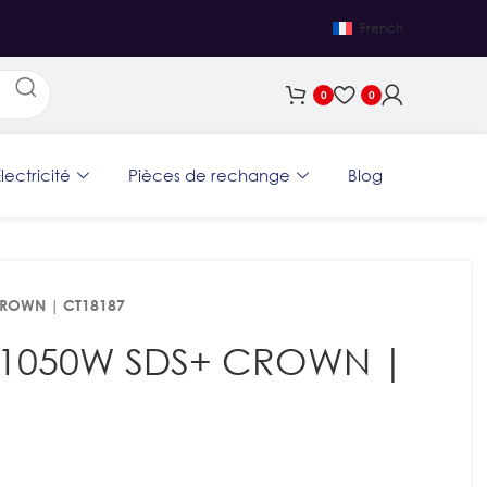
French
0
0
lectricité
Pièces de rechange
Blog
CROWN | CT18187
 1050W SDS+ CROWN |