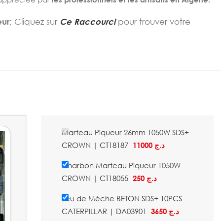
eur
; Cliquez sur
Ce Raccourci
pour trouver votre
Marteau Piqueur 26mm 1050W SDS+
CROWN | CT18187
11000
د.ج
Charbon Marteau Piqueur 1050W
CROWN | CT18055
250
د.ج
Jeu de Mèche BETON SDS+ 10PCS
CATERPILLAR | DA03901
3650
د.ج