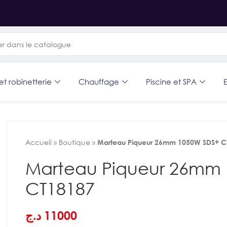
et robinetterie
Chauffage
Piscine et SPA
E
Accueil
»
Boutique
»
Marteau Piqueur 26mm 1050W SDS+ 
Marteau Piqueur 26mm
CT18187
د.ج
11000