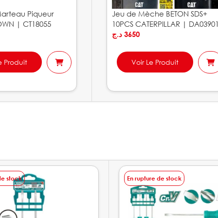
arteau Piqueur
Jeu de Mèche BETON SDS+
WN | CT18055
10PCS CATERPILLAR | DA0390
د.ج
3650
e Produit
Voir Le Produit
de stock
En rupture de stock