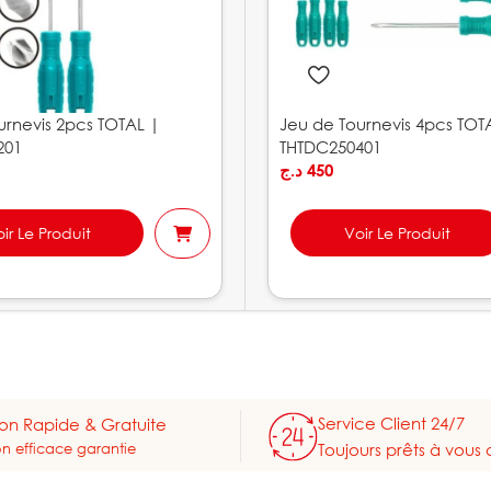
urnevis 2pcs TOTAL |
Jeu de Tournevis 4pcs TOT
201
THTDC250401
د.ج
450
ir Le Produit
Voir Le Produit
Service Client 24/7
son Rapide & Gratuite
on efficace garantie
Toujours prêts à vous 