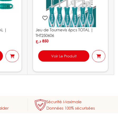
AL |
Jeu de Tournevis 6pcs TOTAL |
THT250606
د.ج
850
Voir Le Produit
Sécurité Maximale
aider
Données 100% sécurisées