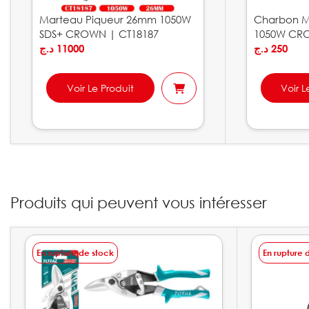
Marteau Piqueur 26mm 1050W
Charbon M
SDS+ CROWN | CT18187
1050W CRO
د.ج
11000
د.ج
250
Voir Le Produit
Voir L
Produits qui peuvent vous intéresser
En rupture de stock
En rupture 