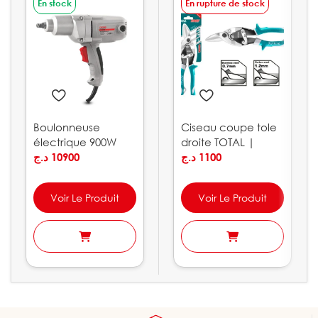
En stock
En rupture de stock
Boulonneuse
Ciseau coupe tole
électrique 900W
droite TOTAL |
320Nm CROWN |
د.ج
10900
THT523106
د.ج
1100
CT12018
Voir Le Produit
Voir Le Produit