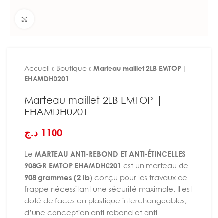
Agrandir
Accueil
»
Boutique
»
Marteau maillet 2LB EMTOP |
EHAMDH0201
Marteau maillet 2LB EMTOP |
EHAMDH0201
د.ج
1100
Le
MARTEAU ANTI-REBOND ET ANTI-ÉTINCELLES
908GR EMTOP EHAMDH0201
est un marteau de
908 grammes (2 lb)
conçu pour les travaux de
frappe nécessitant une sécurité maximale. Il est
doté de faces en plastique interchangeables,
d’une conception anti-rebond et anti-