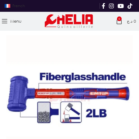
French
0
Menu
د.ج
0