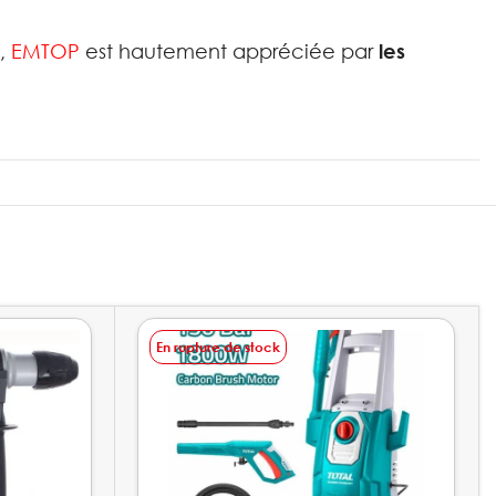
f,
EMTOP
est hautement appréciée par
les
En rupture de stock