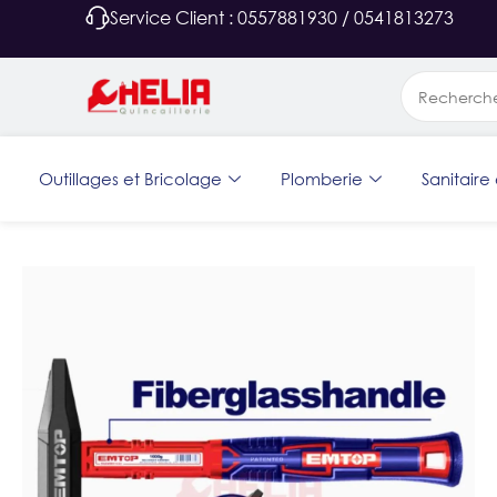
Service Client : 0557881930 / 0541813273
Outillages et Bricolage
Plomberie
Sanitaire 