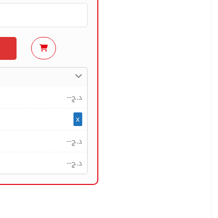
--
د.ج
x
--
د.ج
--
د.ج