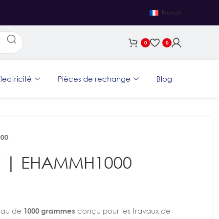
French
0
0
lectricité
Pièces de rechange
Blog
000
P | EHAMMH1000
eau de
1000 grammes
conçu pour les travaux de