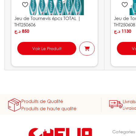
Jeu de Tournevis 6pcs TOTAL |
Jeu de To
THT250606
THT250608
د.ج
850
د.ج
1130
Voir Le Produit
Vo
Produits de Qualité
Livrai
Livrais
Produits de haute qualité
Categories