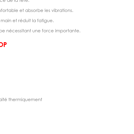
ce de la tête.
ortable et absorbe les vibrations.
ain et réduit la fatigue.
ppe nécessitant une force importante.
OP
raité thermiquement