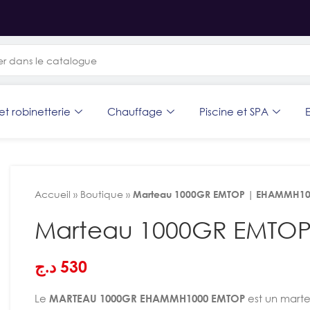
et robinetterie
Chauffage
Piscine et SPA
E
Accueil
»
Boutique
»
Marteau 1000GR EMTOP | EHAMMH1
Marteau 1000GR EMTO
د.ج
530
Le
MARTEAU 1000GR EHAMMH1000 EMTOP
est un mart