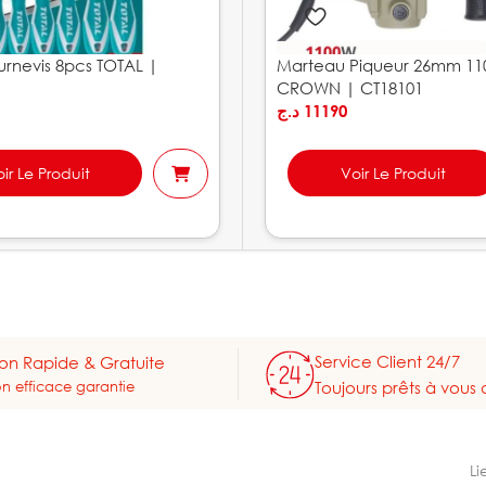
urnevis 8pcs TOTAL |
Marteau Piqueur 26mm 1
CROWN | CT18101
د.ج
11190
ir Le Produit
Voir Le Produit
Service Client 24/7
son Rapide & Gratuite
on efficace garantie
Toujours prêts à vous 
Li