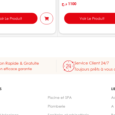
د.ج
1100
oir Le Produit
Voir Le Produit
Service Client 24/7
son Rapide & Gratuite
on efficace garantie
Toujours prêts à vous 
S
LI
Piscine et SPA
A
Plomberie
A
t bricolage
Sanitaire et robinetterie
B