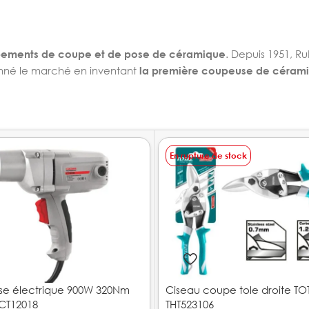
ements de coupe et de pose de céramique
. Depuis 1951, Ru
tionné le marché en inventant
la première coupeuse de céram
En rupture de stock
se électrique 900W 320Nm
Ciseau coupe tole droite TO
CT12018
THT523106