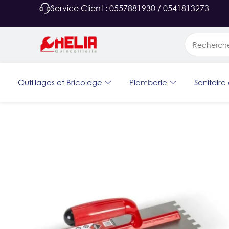
Service Client : 0557881930 / 0541813273
Outillages et Bricolage
Plomberie
Sanitaire 