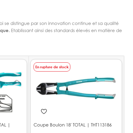
bi se distingue par son innovation continue et sa qualité
ique.
Etablissant ainsi des standards élevés en matière de
En rupture de stock
E
TAL |
Coupe Boulon 18′ TOTAL | THT113186
J
T