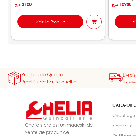
د.ج
3100
د.ج
10900
Voir Le Produit
V
Produits de Qualité
Livrai
Livrais
Produits de haute qualité
CATEGORIE
Chauffage
Chelia store est un magasin de
Electricité
vente de produit de
Outillage e