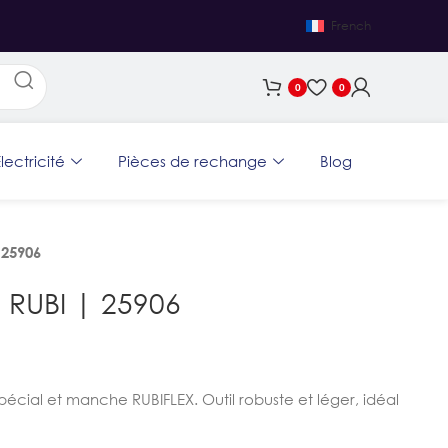
French
0
0
lectricité
Pièces de rechange
Blog
 25906
 RUBI | 25906
écial et manche RUBIFLEX. Outil robuste et léger, idéal