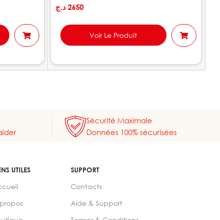
د.ج
2650
.ج
Voir Le Produit
Sécurité Maximale
aider
Données 100% sécurisées
ENS UTILES
SUPPORT
ccueil
Contacts
 propos
Aide & Support
outique
Termes & Conditions