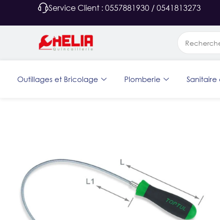
Service Client : 0557881930 / 0541813273
Outillages et Bricolage
Plomberie
Sanitaire 