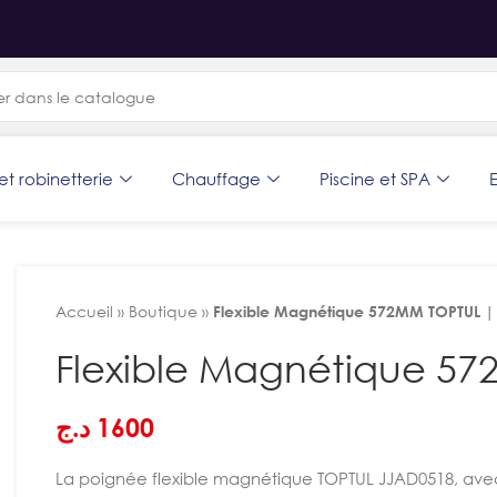
et robinetterie
Chauffage
Piscine et SPA
E
Accueil
»
Boutique
»
Flexible Magnétique 572MM TOPTUL |
Flexible Magnétique 5
د.ج
1600
La poignée flexible magnétique TOPTUL JJAD0518, ave