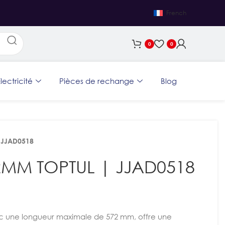
French
0
0
lectricité
Pièces de rechange
Blog
 JJAD0518
72MM TOPTUL | JJAD0518
c une longueur maximale de 572 mm, offre une