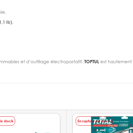
le,
,1 lb)
.
ommables et d’outillage électroportatif,
TOPTUL
est hautement
de stock
En rupture de stock