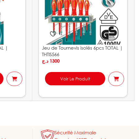
AL |
Jeu de Tournevis isolés 6pcs TOTAL |
THTIS566
د.ج
1300
Voir Le Produit
Sécurité Maximale