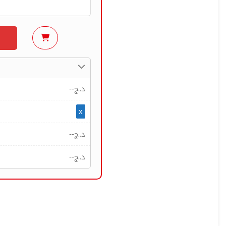
--
د.ج
x
--
د.ج
--
د.ج