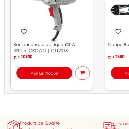
Boulonneuse électrique 900W
Coupe Bou
320Nm CROWN | CT12018
د.ج
10900
د.ج
2650
Voir Le Produit
Vo
Produits de Qualité
Livrai