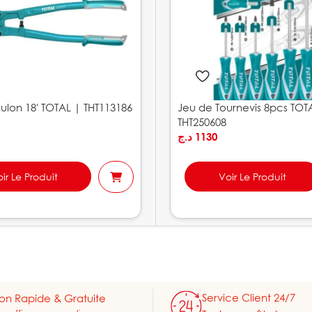
lon 18′ TOTAL | THT113186
Jeu de Tournevis 8pcs TOT
THT250608
د.ج
1130
ir Le Produit
Voir Le Produit
Service Client 24/7
son Rapide & Gratuite